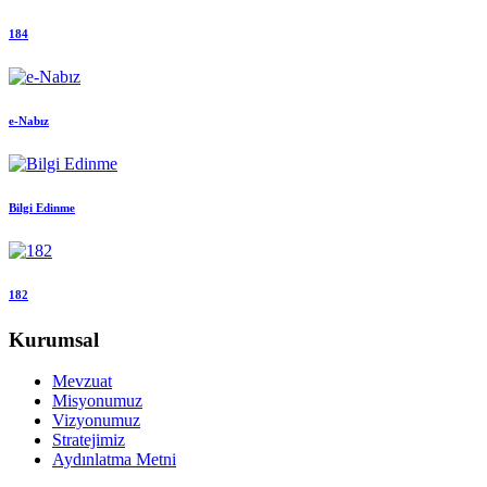
184
e-Nabız
Bilgi Edinme
182
Kurumsal
Mevzuat
Misyonumuz
Vizyonumuz
Stratejimiz
Aydınlatma Metni