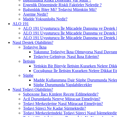
Bağımlılıkta Riskli Dönemler Var Mıdır ?
Ergenlik Döneminde Riskli Faktörler Nelerdir ?
Bağımlılık Biter Mi? Tedavisi Mümkün Mü?
Aşerme Nedir?
Madde Yoksunluğu Nedir?
ALO 191
ALO 191 Uyuşturucu İle Mücadele Danışma ve Destek H
ALO 191 Uyuşturucu İle Mücadele Danışma ve Destek Ha
ALO 191 Uyuşturucu İle Mücadele Danışma ve Destek H
Nasıl Destek Olabilirim?
Tedaviye İkna
Yakınınız Tedaviye İkna Olmuyorsa Nasıl Davranm
Tedaviye Gelmiyor, Nasıl İkna Ederim?
İletişim
Yetişkin Bir Bireyle İletişim Kurarken Nelere Dikk
Çocuğunuz İle İletişim Kurarken Nelere Dikkat Et
Şüphe
Madde Kullanımına Dair Şüphe Durumunda Nelere
Şüphe Durumunda Yapılabilecekler
Nasıl Tedavi Olabilirim?
Suboxone İlacı Kimlere Reçete Edilmektedir?
Acil Durumlarda Nereye Müracaat Etmeliyim?
Tedavi Merkezlerine Nasıl Müracaat Etmeliyim?
Tedavi Süreci Ne Kadar Sürmektedir?
Tedavi Merkezlerindeki Tedavi Süreci Nasıl İşlemektedir