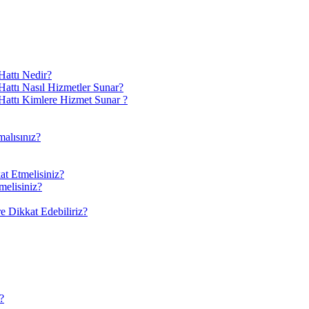
attı Nedir?
ttı Nasıl Hizmetler Sunar?
attı Kimlere Hizmet Sunar ?
alısınız?
at Etmelisiniz?
melisiniz?
 Dikkat Edebiliriz?
?