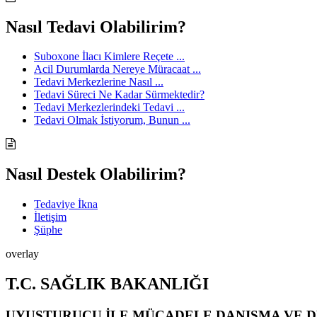
Nasıl Tedavi Olabilirim?
Suboxone İlacı Kimlere Reçete ...
Acil Durumlarda Nereye Müracaat ...
Tedavi Merkezlerine Nasıl ...
Tedavi Süreci Ne Kadar Sürmektedir?
Tedavi Merkezlerindeki Tedavi ...
Tedavi Olmak İstiyorum, Bunun ...
Nasıl Destek Olabilirim?
Tedaviye İkna
İletişim
Şüphe
overlay
T.C. SAĞLIK BAKANLIĞI
UYUŞTURUCU İLE MÜCADELE DANIŞMA VE D