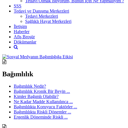
Tedavi Olmak İstiyorum, Bunun İçin Ne Yapmalıyım ?
SSS
Tedavi ve Danışma Merkezleri
Tedavi Merkezleri
Sağlıklı Hayat Merkezleri
İletişim
Haberler
Afiş Broşür
Dökümanlar
Bağımlılık
Bağımlılık Nedir?
Bağımlılık Kronik Bir Beyin ...
Kimler Bağımlı Olabilir?
Ne Kadar Madde Kullanılınca ...
Bağımlılıkta Koruyucu Faktörler ...
Bağımlılıkta Riskli Dönemler ...
Ergenlik Döneminde Riskli ...